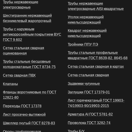
Трубы нержавеющие
Трубы нержавеющие
электросварные
электросварные AISI квадратные
Шестигранник нержавеющий
Уголок нержавеющий
безникелевый жаропрочный
никельсодержащий
Трубы с наружным
Квадрат нержавеющий
антикоррозийным покрытием ВУС
никельсодержащий
ГОСТ 9.602
Тройники ППУ ПЭ
Сетка стальная сварная
Трубы стальные профильные
оцинкованная
квадратные ГОСТ 8639-82, 8645-68
Трубы стальные бесшовные
Сетка стальная сварная в картах
холоднокатаные ГОСТ 8734-75
Сетка стальная сварная
Сетка сварная ПВХ
Задвижки чугунные
Клапаны
Фланцы воротниковые по ГОСТ
Заглушки ГОСТ 17379-01
12821-80
Лист горячекатаный ГОСТ 19903-
74/19903-90/19903-2015
Переходы ГОСТ 17378
Арматура АI ГОСТ 5781-82
Лист просечно-вытяжной
Проволока ГОСТ 3282-74
Швеллер гнутый ГОСТ 8278-83
Трубы Б/У
Опоры трубопроводов