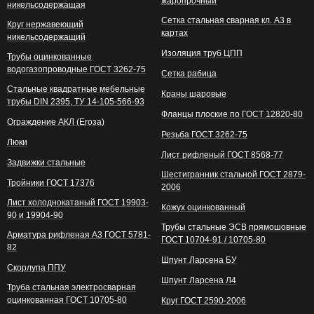
жаропрочный
никельсодержащая
Сетка стальная сварная кл. А3 в
Круг нержавеющий
картах
никельсодержащий
Изоляция труб ЦПП
Трубы оцинкованные
водогазопроводные ГОСТ 3262-75
Сетка рабица
Стальные квадратные мебельные
Краны шаровые
трубы DIN 2395, ТУ 14-105-566-93
Фланцы плоские по ГОСТ 12820-80
Ограждение АКЛ (Егоза)
Резьба ГОСТ 3262-75
Люки
Лист рифленый ГОСТ 8568-77
Задвижки стальные
Шестигранник стальной ГОСТ 2879-
Тройники ГОСТ 17376
2006
Лист холоднокатаный ГОСТ 19903-
Кожух оцинкованный
90 и 19904-90
Трубы стальные ЭСВ прямошовные
Арматура рифленая А3 ГОСТ 5781-
ГОСТ 10704-91 / 10705-80
82
Шпунт Ларсена БУ
Скорлупа ППУ
Шпунт Ларсена Л4
Труба стальная электросварная
оцинкованная ГОСТ 10705-80
Круг ГОСТ 2590-2006