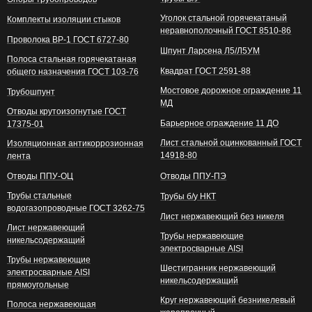
Уголок стальной горячекатаный
Комплекты изоляции стыков
неравнополочный ГОСТ 8510-86
Проволока ВР-1 ГОСТ 6727-80
Шпунт Ларсена Л5/Л5УМ
Полоса стальная горячекатаная
Квадрат ГОСТ 2591-88
общего назначения ГОСТ 103-76
Мостовое дорожное ограждение 11
Трубошпунт
МД
Отводы крутоизогнутые ГОСТ
Барьерное ограждение 11 ДО
17375-01
Лист стальной оцинкованный ГОСТ
Изоляционная антикоррозионная
14918-80
лента
Отводы ППУ-ОЦ
Отводы ППУ-ПЭ
Трубы стальные
Трубы б/у НКТ
водогазопроводные ГОСТ 3262-75
Лист нержавеющий без никеля
Лист нержавеющий
Трубы нержавеющие
никельсодержащий
электросварные AISI
Трубы нержавеющие
Шестигранник нержавеющий
электросварные AISI
никельсодержащий
прямоугольные
Круг нержавеющий безникелевый
Полоса нержавеющая