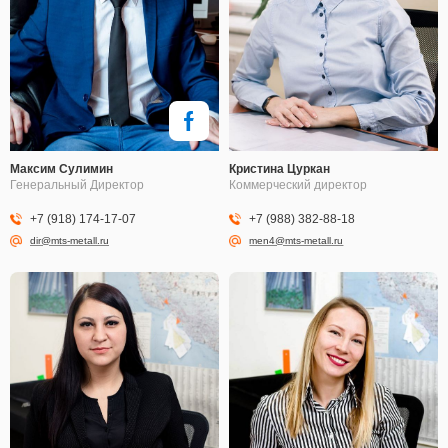
Максим Сулимин
Кристина Цуркан
Генеральный Директор
Коммерческий директор
+7 (918) 174-17-07
+7 (988) 382-88-18
dir@mts-metall.ru
men4@mts-metall.ru