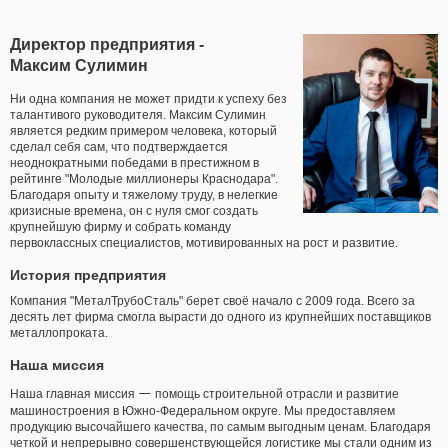
Директор предприятия -
Максим Сулимин
Ни одна компания не может придти к успеху без
талантивого руководителя. Максим Сулимин
является редким примером человека, который
сделал себя сам, что подтверждается
неоднократными победами в престижном в
рейтинге "Молодые миллионеры Краснодара".
Благодаря опыту и тяжелому труду, в нелегкие
кризисные времена, он с нуля смог создать
крупнейшую фирму и собрать команду
первоклассных специалистов, мотивированных на рост и развитие.
История предприятия
Компания "МеталТрубоСталь" берет своё начало с 2009 года. Всего за
десять лет фирма смогла вырасти до одного из крупнейших поставщиков
металлопроката.
Наша миссия
Наша главная миссия
—
помощь строительной отрасли и развитие
машиностроения в Южно-Федеральном округе. Мы предоставляем
продукцию высочайшего качества, по самым выгодным ценам. Благодаря
четкой и непрерывно совершенствующейся логистике мы стали одним из