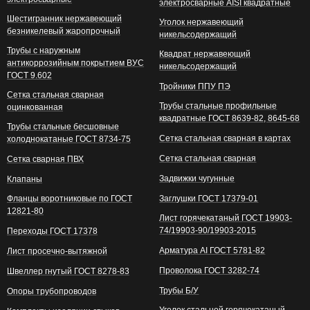
электросварные AISI квадратные
Шестигранник нержавеющий
Уголок нержавеющий
безникелевый жаропрочный
никельсодержащий
Трубы с наружным
Квадрат нержавеющий
антикоррозийным покрытием ВУС
никельсодержащий
ГОСТ 9.602
Тройники ППУ ПЭ
Сетка стальная сварная
Трубы стальные профильные
оцинкованная
квадратные ГОСТ 8639-82, 8645-68
Трубы стальные бесшовные
Сетка стальная сварная в картах
холоднокатаные ГОСТ 8734-75
Сетка стальная сварная
Сетка сварная ПВХ
Задвижки чугунные
Клапаны
Фланцы воротниковые по ГОСТ
Заглушки ГОСТ 17379-01
12821-80
Лист горячекатаный ГОСТ 19903-
74/19903-90/19903-2015
Переходы ГОСТ 17378
Арматура АI ГОСТ 5781-82
Лист просечно-вытяжной
Проволока ГОСТ 3282-74
Швеллер гнутый ГОСТ 8278-83
Трубы Б/У
Опоры трубопроводов