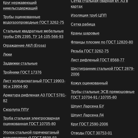
Сетка стальная сварная кл. А3 в
Круг нержавеющий
картах
никельсодержащий
Изоляция труб ЦПП
Трубы оцинкованные
водогазопроводные ГОСТ 3262-75
Сетка рабица
Стальные квадратные мебельные
Краны шаровые
трубы DIN 2395, ТУ 14-105-566-93
Фланцы плоские по ГОСТ 12820-80
Ограждение АКЛ (Егоза)
Резьба ГОСТ 3262-75
Люки
Лист рифленый ГОСТ 8568-77
Задвижки стальные
Шестигранник стальной ГОСТ 2879-
Тройники ГОСТ 17376
2006
Лист холоднокатаный ГОСТ 19903-
Кожух оцинкованный
90 и 19904-90
Трубы стальные ЭСВ прямошовные
Арматура рифленая А3 ГОСТ 5781-
ГОСТ 10704-91 / 10705-80
82
Шпунт Ларсена БУ
Скорлупа ППУ
Шпунт Ларсена Л4
Труба стальная электросварная
оцинкованная ГОСТ 10705-80
Круг ГОСТ 2590-2006
Уголок стальной горячекатаный
Отводы ГОСТ 30753-01