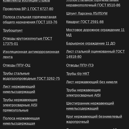
Уголок стальной горячекатаный
Комплекты изоляции стыков
неравнополочный ГОСТ 8510-86
Проволока ВР-1 ГОСТ 6727-80
Шпунт Ларсена Л5/Л5УМ
Полоса стальная горячекатаная
Квадрат ГОСТ 2591-88
общего назначения ГОСТ 103-76
Мостовое дорожное ограждение 11
Трубошпунт
МД
Отводы крутоизогнутые ГОСТ
Барьерное ограждение 11 ДО
17375-01
Лист стальной оцинкованный ГОСТ
Изоляционная антикоррозионная
14918-80
лента
Отводы ППУ-ОЦ
Отводы ППУ-ПЭ
Трубы стальные
Трубы б/у НКТ
водогазопроводные ГОСТ 3262-75
Лист нержавеющий без никеля
Лист нержавеющий
Трубы нержавеющие
никельсодержащий
электросварные AISI
Трубы нержавеющие
Шестигранник нержавеющий
электросварные AISI
никельсодержащий
прямоугольные
Круг нержавеющий безникелевый
Полоса нержавеющая
жаропрочный
никельсодержащая