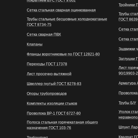
покрытием ВУС ГОСТ 9.602
Тройники 
Сетка стальная сварная оцинкованная
Трубы ста
Трубы стальные бесшовные холоднокатаные
ГОСТ 8639
ГОСТ 8734-75
Сетка стал
Сетка сварная ПВХ
Сетка ста
Клапаны
Задвижки 
Фланцы воротниковые по ГОСТ 12821-80
Заглушки 
Переходы ГОСТ 17378
Лист горя
90/19903-
Лист просечно-вытяжной
Арматура 
Швеллер гнутый ГОСТ 8278-83
Проволока
Опоры трубопроводов
Трубы Б/У
Комплекты изоляции стыков
Уголок ст
Проволока ВР-1 ГОСТ 6727-80
неравнопо
Полоса стальная горячекатаная общего
Шпунт Лар
назначения ГОСТ 103-76
Квадрат Г
Трубошпунт