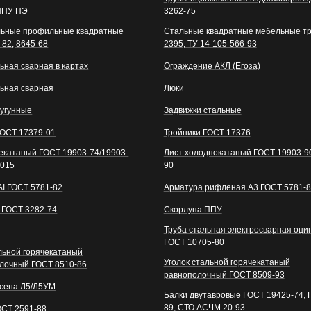
ППУ ПЭ
3262-75
льные профильные квадратные
Стальные квадратные мебельные т
-82, 8645-68
2395, ТУ 14-105-566-93
ьная сварная в картах
Ограждение АКЛ (Егоза)
льная сварная
Люки
чугунные
Задвижки стальные
ГОСТ 17379-01
Тройники ГОСТ 17376
чекатаный ГОСТ 19903-74/19903-
Лист холоднокатаный ГОСТ 19903-90
2015
90
АI ГОСТ 5781-82
Арматура рифленая А3 ГОСТ 5781-
 ГОСТ 3282-74
Скорлупа ППУ
Труба стальная электросварная оци
ГОСТ 10705-80
альной горячекатаный
Уголок стальной горячекатаный
лочный ГОСТ 8510-86
равнополочный ГОСТ 8509-93
сена Л5/Л5УМ
Балки двутавровые ГОСТ 19425-74, 
89, СТО АСЧМ 20-93
ОСТ 2591-88