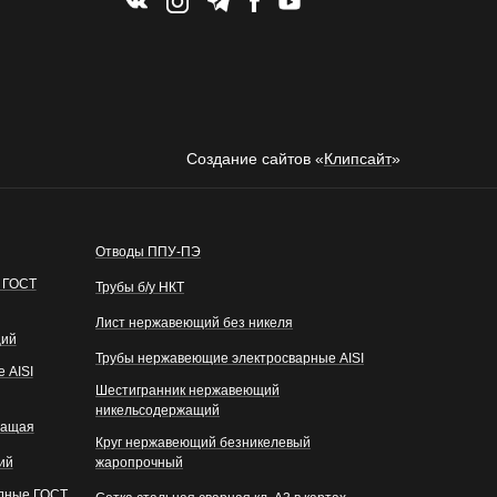
Создание сайтов «
Клипсайт
»
Отводы ППУ-ПЭ
 ГОСТ
Трубы б/у НКТ
Лист нержавеющий без никеля
щий
Трубы нержавеющие электросварные AISI
 AISI
Шестигранник нержавеющий
никельсодержащий
жащая
Круг нержавеющий безникелевый
ий
жаропрочный
одные ГОСТ