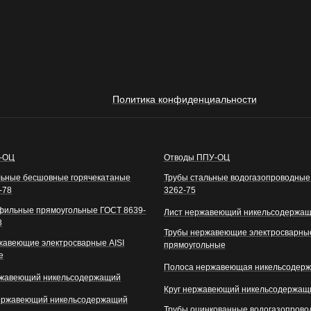
Политика конфиденциальности
У-ОЦ
Отводы ППУ-ОЦ
льные бесшовные горячекатаные
Трубы стальные водогазопроводные
-78
3262-75
фильные прямоугольные ГОСТ 8639-
Лист нержавеющий никельсодержа
8
Трубы нержавеющие электросварные
жавеющие электросварные AISI
прямоугольные
е
Полоса нержавеющая никельсодер
ржавеющий никельсодержащий
Круг нержавеющий никельсодержащ
ержавеющий никельсодержащий
Трубы оцинкованные водогазопров