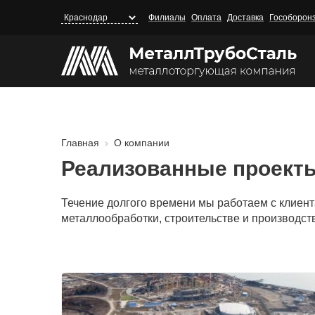
Перейти
Филиалы
Оплата
Доставка
Гособорон
к
основному
содержанию
Главная
О компании
Строка
навигации
Реализованные проект
Течение долгого времени мы работаем с клиен
металлообработки, строительстве и производст