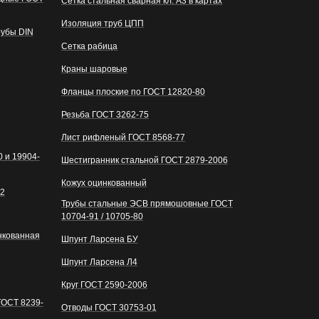
Сетка стальная сварная кл. А3 в картах
Изоляция труб ЦПП
рубы DIN
Сетка рабица
Краны шаровые
Фланцы плоские по ГОСТ 12820-80
Резьба ГОСТ 3262-75
Лист рифленый ГОСТ 8568-77
 и 19904-
Шестигранник стальной ГОСТ 2879-2006
Кожух оцинкованный
82
Трубы стальные ЭСВ прямошовные ГОСТ
10704-91 / 10705-80
нкованная
Шпунт Ларсена БУ
Шпунт Ларсена Л4
Круг ГОСТ 2590-2006
ГОСТ 8239-
Отводы ГОСТ 30753-01