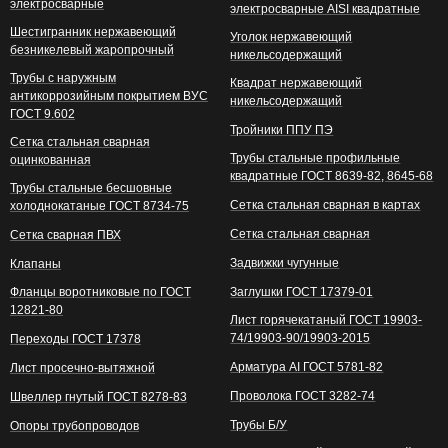
электросварные
электросварные AISI квадратные
Шестигранник нержавеющий
Уголок нержавеющий
безникелевый жаропрочный
никельсодержащий
Трубы с наружным
Квадрат нержавеющий
антикоррозийным покрытием ВУС
никельсодержащий
ГОСТ 9.602
Тройники ППУ ПЭ
Сетка стальная сварная
Трубы стальные профильные
оцинкованная
квадратные ГОСТ 8639-82, 8645-68
Трубы стальные бесшовные
Сетка стальная сварная в картах
холоднокатаные ГОСТ 8734-75
Сетка стальная сварная
Сетка сварная ПВХ
Задвижки чугунные
Клапаны
Фланцы воротниковые по ГОСТ
Заглушки ГОСТ 17379-01
12821-80
Лист горячекатаный ГОСТ 19903-
74/19903-90/19903-2015
Переходы ГОСТ 17378
Арматура АI ГОСТ 5781-82
Лист просечно-вытяжной
Проволока ГОСТ 3282-74
Швеллер гнутый ГОСТ 8278-83
Трубы Б/У
Опоры трубопроводов