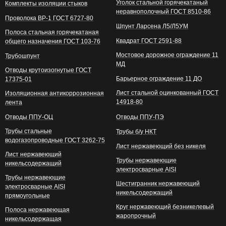
Уголок стальной горячекатаный
Комплекты изоляции стыков
неравнополочный ГОСТ 8510-86
Проволока ВР-1 ГОСТ 6727-80
Шпунт Ларсена Л5/Л5УМ
Полоса стальная горячекатаная
Квадрат ГОСТ 2591-88
общего назначения ГОСТ 103-76
Мостовое дорожное ограждение 11
Трубошпунт
МД
Отводы крутоизогнутые ГОСТ
Барьерное ограждение 11 ДО
17375-01
Лист стальной оцинкованный ГОСТ
Изоляционная антикоррозионная
14918-80
лента
Отводы ППУ-ОЦ
Отводы ППУ-ПЭ
Трубы стальные
Трубы б/у НКТ
водогазопроводные ГОСТ 3262-75
Лист нержавеющий без никеля
Лист нержавеющий
Трубы нержавеющие
никельсодержащий
электросварные AISI
Трубы нержавеющие
Шестигранник нержавеющий
электросварные AISI
никельсодержащий
прямоугольные
Круг нержавеющий безникелевый
Полоса нержавеющая
жаропрочный
никельсодержащая