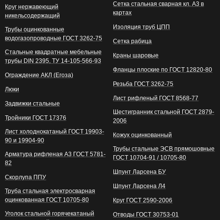
Сетка стальная сварная кл. А3 в
Круг нержавеющий
картах
никельсодержащий
Изоляция труб ЦПП
Трубы оцинкованные
водогазопроводные ГОСТ 3262-75
Сетка рабица
Стальные квадратные мебельные
Краны шаровые
трубы DIN 2395, ТУ 14-105-566-93
Фланцы плоские по ГОСТ 12820-80
Ограждение АКЛ (Егоза)
Резьба ГОСТ 3262-75
Люки
Лист рифленый ГОСТ 8568-77
Задвижки стальные
Шестигранник стальной ГОСТ 2879-
Тройники ГОСТ 17376
2006
Лист холоднокатаный ГОСТ 19903-
Кожух оцинкованный
90 и 19904-90
Трубы стальные ЭСВ прямошовные
Арматура рифленая А3 ГОСТ 5781-
ГОСТ 10704-91 / 10705-80
82
Шпунт Ларсена БУ
Скорлупа ППУ
Шпунт Ларсена Л4
Труба стальная электросварная
оцинкованная ГОСТ 10705-80
Круг ГОСТ 2590-2006
Уголок стальной горячекатаный
Отводы ГОСТ 30753-01