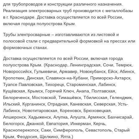
для трубопроводов и конструкции различного назначения.
Реализация электросварных труб производится с металлобазы
в г. Краснодаре. Доставка осуществляется по всей России,
включая города полуострова Крым.
Трубы электросварные – изготавливаются из листовой и
полосовой стали с предварительной формовкой на прессах или
формовочных станах.
Доставка осуществляется по всей России, включая города
полуострова Крым. (Краснодар, Ленинградская, Сочи, Темрюк,
Новороссийск, Гулькевичи, Армавир, Новокубанск, Ейск, Абинск,
Кропоткин, Динская, Славянск-на-Кубани, Приморско-Ахтарск,
Туапсе Павловская, Тихорецк, Староминская, Лабинск,
Кущёвская, Крымск, Горячий Ключ, Анапа, Полтавская,
Белореченск, Мостовской, Тимашёвск, Тбилисская, Геленджик,
Ильский, Курганинск, Отрадная, Каневская, Северская, Усть-
Лабинск, Новотитаровская, Кореновск, Брюховецкая,
Апшеронск, Хадыженск, Алупка, Алушта, Армянск, Бахчисарай,
Белогорск, Джанкой, Евпатория, Инкерман, Керчь,
Красноперекопск, Саки, Симферополь, Севастополь, Старый
Крым, Феодосия, Щелкино, Ялта.)