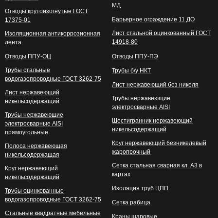
МД
Отводы крутоизогнутые ГОСТ
Барьерное ограждение 11 ДО
17375-01
Лист стальной оцинкованный ГОСТ
Изоляционная антикоррозионная
14918-80
лента
Отводы ППУ-ОЦ
Отводы ППУ-ПЭ
Трубы стальные
Трубы б/у НКТ
водогазопроводные ГОСТ 3262-75
Лист нержавеющий без никеля
Лист нержавеющий
Трубы нержавеющие
никельсодержащий
электросварные AISI
Трубы нержавеющие
Шестигранник нержавеющий
электросварные AISI
никельсодержащий
прямоугольные
Круг нержавеющий безникелевый
Полоса нержавеющая
жаропрочный
никельсодержащая
Сетка стальная сварная кл. А3 в
Круг нержавеющий
картах
никельсодержащий
Изоляция труб ЦПП
Трубы оцинкованные
водогазопроводные ГОСТ 3262-75
Сетка рабица
Стальные квадратные мебельные
Краны шаровые